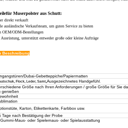
eile
für Muserpolster aus Schutt:
er direkt verkauft
lle ausländische Verkaufsteam, um guten Service zu bieten
in OEM/ODM-Bestellungen
e Ausrüstung, unterstützt entweder große oder kleine Aufträge
en Beschreibung
ingangstüren/Dubai-Gebetteppiche/Papiermatten
,
Ausgezeichnetes Handgefühl.
utschuk, Flock, Leder, Samt
erschiedene Größe nach Ihren Anforderungen / große Größe für Sie das
u genießen
ewohnheit
ublimation
tionstüte, Karton, Etikettenkarte, Farbbox usw.
5 Tage nach Bestätigung der Probe
 Gummi-Maus- oder Spielemaus- oder Spielausstattung