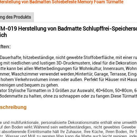
Herstellung von Badmatten Schiebefeste Memory Foam Türmatte
ng des Produkts
M-019 Herstellung von Badmatte Schlupffrei-Speichers
ich
ften:
 Dauerhafte, hitzebeständige, nicht gewebte Stoffoberfläche, mit ein
ig mit niedlichen und lustigen 3D-Druckmustern, ideal für die Dekoratio
tte kann bei allen Wetterbedingungen für Wohnkultur, Innenraum, Woh
mer, Waschzimmer verwendet werden,Hintertür, Garage, Terrasse, Eing
 hohem Verkehrsvolumen innen oder außen. Perfekt für Häuser mit Haus
 reinigen und bequem zu gehen.
or Stylische Türmatten in 3 Größen zur Auswahl, 40*60cm, 50*80cm, 6
 Bodenmatte zu halten, ohne zu schnappen oder zu fangen.Diese Türmatte
schreibung
e und multifunktionale, personalisierte Dekorationsmatte enthält eine umwel
auf den Boden wirkt.Während sein wetterbeständiges, nicht gewebtes Gewebe 
 absorbierende Eintrittsmatte hält Ihr Zuhause, Ihre Küche, Ihren Boden, Ih
z, Wasser und Müll zu geraten.Man kann die Matte auch leicht reinigen, inde