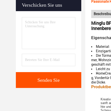
Passionate 
Verschicken Sie uns
Beschreibu
Minglu BF
Innenbere
Eigenscha
Material:
Einzigart
Die Türma
mer, Wohnzim
geschäft mit
Leicht zu
HomeCreat
g, Vordertür
Senden Sie
die Dicke.
Produktbe
Kreativ
sanft 
hte und
Schmut