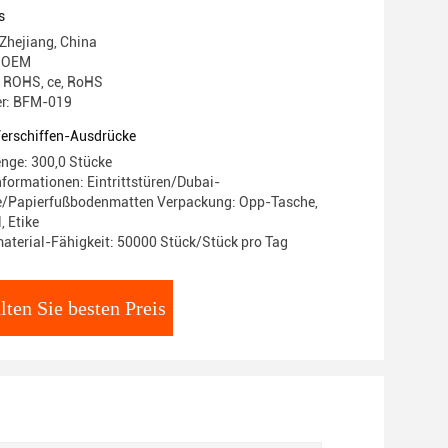
s
 Zhejiang, China
 OEM
g: ROHS, ce, RoHS
r: BFM-019
Verschiffen-Ausdrücke
nge: 300,0 Stücke
formationen: Eintrittstüren/Dubai-
e/Papierfußbodenmatten Verpackung: Opp-Tasche,
, Etike
terial-Fähigkeit: 50000 Stück/Stück pro Tag
lten Sie besten Preis