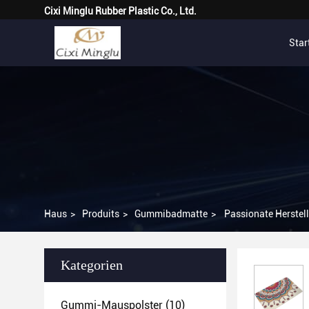
Cixi Minglu Rubber Plastic Co., Ltd.
Star
Haus
>
Produits
>
Gummibadmatte
>
Passionate Herste
Kategorien
Gummi-Mauspolster
(10)