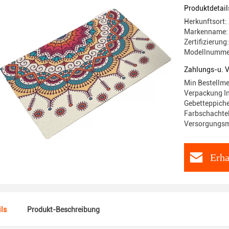
Produktdetail
Herkunftsort:
Markenname:
Zertifizierun
Modellnumme
Zahlungs-u. 
Min Bestellme
Verpackung In
Gebetteppich
Farbschachtel
Versorgungsma
Erha
ls
Produkt-Beschreibung