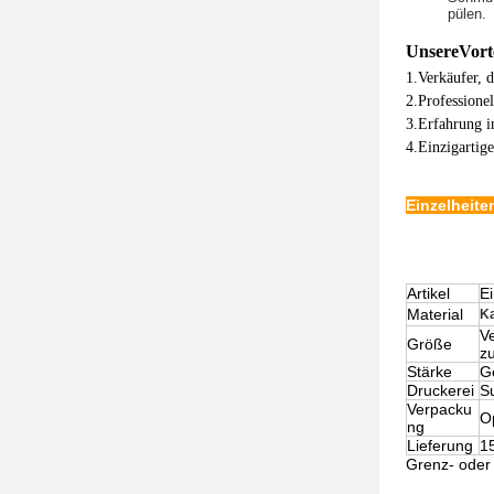
pülen.
Unsere
Vort
1.Verkäufer, d
2.Professione
3.Erfahrung 
4.Einzigartig
Einzelheit
Artikel
E
Material
Ka
V
Größe
z
Stärke
G
Druckerei
S
Verpacku
Op
ng
Lieferung
1
Grenz- oder