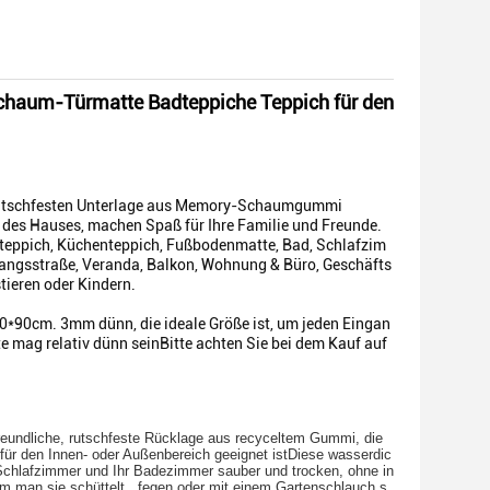
chaum-Türmatte Badteppiche Teppich für den
er rutschfesten Unterlage aus Memory-Schaumgummi
n des Hauses, machen Spaß für Ihre Familie und Freunde.
nteppich, Küchenteppich, Fußbodenmatte, Bad, Schlafzim
angsstraße, Veranda, Balkon, Wohnung & Büro, Geschäfts
tieren oder Kindern.
0*90cm. 3mm dünn, die ideale Größe ist, um jeden Eingan
 mag relativ dünn seinBitte achten Sie bei dem Kauf auf
tfreundliche, rutschfeste Rücklage aus recyceltem Gummi, die
für den Innen- oder Außenbereich geeignet istDiese wasserdic
r Schlafzimmer und Ihr Badezimmer sauber und trocken, ohne in
m man sie schüttelt., fegen oder mit einem Gartenschlauch s