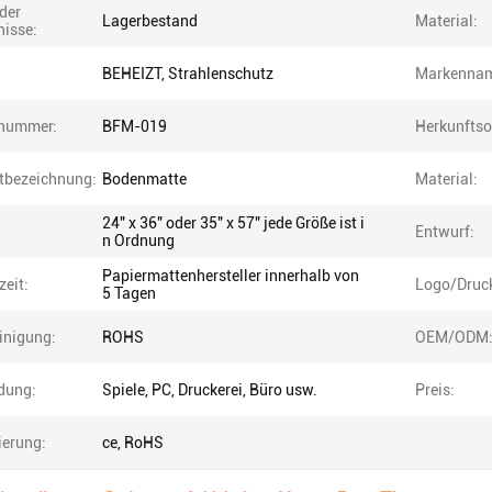
der
Lagerbestand
Material:
nisse:
BEHEIZT, Strahlenschutz
Markenna
nummer:
BFM-019
Herkunftso
tbezeichnung:
Bodenmatte
Material:
24" x 36" oder 35" x 57" jede Größe ist i
Entwurf:
n Ordnung
Papiermattenhersteller innerhalb von
eit:
Logo/Druc
5 Tagen
inigung:
ROHS
OEM/ODM
dung:
Spiele, PC, Druckerei, Büro usw.
Preis:
zierung:
ce, RoHS