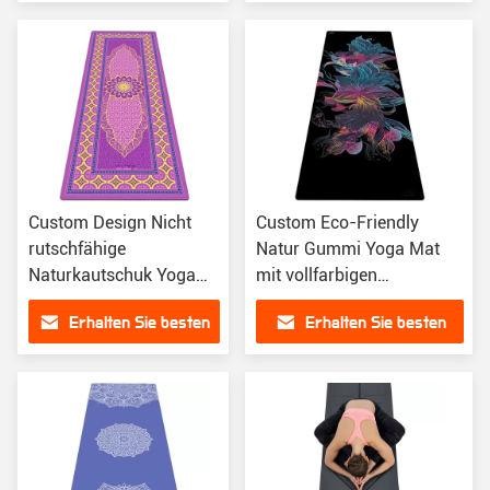
Preis
Preis
Custom Design Nicht
Custom Eco-Friendly
rutschfähige
Natur Gummi Yoga Mat
Naturkautschuk Yoga
mit vollfarbigen
Mat für
Sublimation Druck
Erhalten Sie besten
Erhalten Sie besten
umweltfreundliche
Praxis Training
Preis
Preis