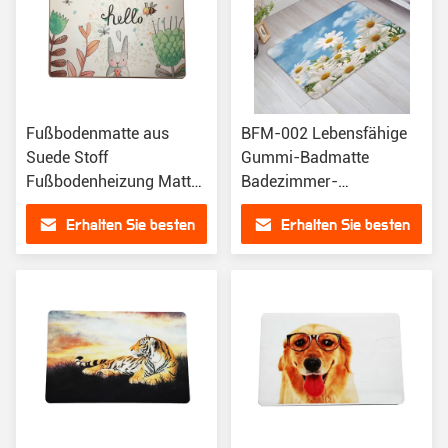
Fußbodenmatte aus
BFM-002 Lebensfähige
Suede Stoff
Gummi-Badmatte
Fußbodenheizung Matte
Badezimmer-
ohne Rutschgummi
Bodenmatte
Erhalten Sie besten
Erhalten Sie besten
Toilettematte
Gummibodenmatte
Preis
Preis