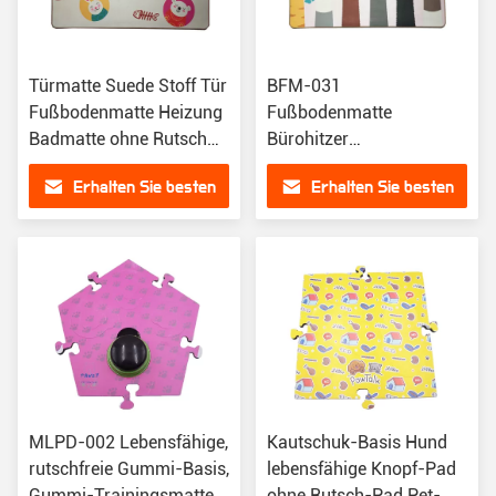
Türmatte Suede Stoff Tür
BFM-031
Fußbodenmatte Heizung
Fußbodenmatte
Badmatte ohne Rutsch
Bürohitzer
Gummi Rücken
Fußbodenmatte Neue
Erhalten Sie besten
Erhalten Sie besten
Form Suede Stoff
Fußbodenmatte
Preis
Preis
MLPD-002 Lebensfähige,
Kautschuk-Basis Hund
rutschfreie Gummi-Basis,
lebensfähige Knopf-Pad
Gummi-Trainingsmatte
ohne Rutsch-Pad Pet-