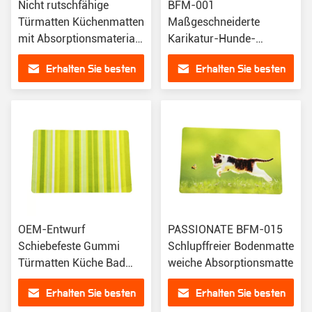
Nicht rutschfähige
BFM-001
Türmatten Küchenmatten
Maßgeschneiderte
mit Absorptionsmaterial
Karikatur-Hunde-
aus Gummi
Rubber-Rutschfeste-
Erhalten Sie besten
Erhalten Sie besten
Badbodenmatte
Preis
Preis
OEM-Entwurf
PASSIONATE BFM-015
Schiebefeste Gummi
Schlupffreier Bodenmatte
Türmatten Küche Bad
weiche Absorptionsmatte
Bodenmatten Rezeption
Erhalten Sie besten
Erhalten Sie besten
Matten