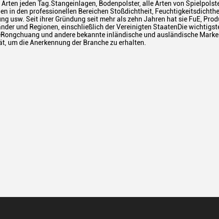
Arten jeden Tag.Stangeinlagen, Bodenpolster, alle Arten von Spielpolste
n in den professionellen Bereichen Stoßdichtheit, Feuchtigkeitsdichth
sw. Seit ihrer Gründung seit mehr als zehn Jahren hat sie FuE, Produk
nder und Regionen, einschließlich der Vereinigten StaatenDie wichtigsten
Rongchuang und andere bekannte inländische und ausländische MarkenU
ät, um die Anerkennung der Branche zu erhalten.