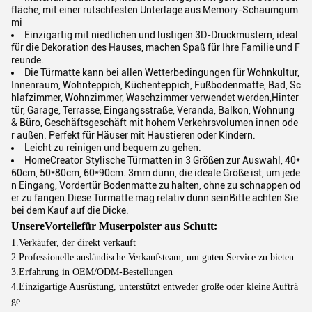
fläche, mit einer rutschfesten Unterlage aus Memory-Schaumgum
mi
Einzigartig mit niedlichen und lustigen 3D-Druckmustern, ideal
für die Dekoration des Hauses, machen Spaß für Ihre Familie und F
reunde.
Die Türmatte kann bei allen Wetterbedingungen für Wohnkultur,
Innenraum, Wohnteppich, Küchenteppich, Fußbodenmatte, Bad, Sc
hlafzimmer, Wohnzimmer, Waschzimmer verwendet werden,Hinter
tür, Garage, Terrasse, Eingangsstraße, Veranda, Balkon, Wohnung
& Büro, Geschäftsgeschäft mit hohem Verkehrsvolumen innen ode
r außen. Perfekt für Häuser mit Haustieren oder Kindern.
Leicht zu reinigen und bequem zu gehen.
HomeCreator Stylische Türmatten in 3 Größen zur Auswahl, 40*
60cm, 50*80cm, 60*90cm. 3mm dünn, die ideale Größe ist, um jede
n Eingang, Vordertür Bodenmatte zu halten, ohne zu schnappen od
er zu fangen.Diese Türmatte mag relativ dünn seinBitte achten Sie
bei dem Kauf auf die Dicke.
Unsere
Vorteile
für Muserpolster aus Schutt:
1.Verkäufer, der direkt verkauft
2.Professionelle ausländische Verkaufsteam, um guten Service zu bieten
3.Erfahrung in OEM/ODM-Bestellungen
4.Einzigartige Ausrüstung, unterstützt entweder große oder kleine Aufträ
ge