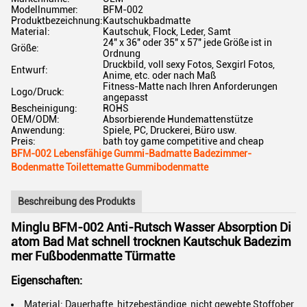
Modellnummer:
BFM-002
Produktbezeichnung:
Kautschukbadmatte
Material:
Kautschuk, Flock, Leder, Samt
24" x 36" oder 35" x 57" jede Größe ist in
Größe:
Ordnung
Druckbild, voll sexy Fotos, Sexgirl Fotos,
Entwurf:
Anime, etc. oder nach Maß
Fitness-Matte nach Ihren Anforderungen
Logo/Druck:
angepasst
Bescheinigung:
ROHS
OEM/ODM:
Absorbierende Hundemattenstütze
Anwendung:
Spiele, PC, Druckerei, Büro usw.
Preis:
bath toy game competitive and cheap
BFM-002 Lebensfähige Gummi-Badmatte Badezimmer-
Bodenmatte Toilettematte Gummibodenmatte
Beschreibung des Produkts
Minglu BFM-002 Anti-Rutsch Wasser Absorption Di
atom Bad Mat schnell trocknen Kautschuk Badezim
mer Fußbodenmatte Türmatte
Eigenschaften:
Material: Dauerhafte, hitzebeständige, nicht gewebte Stoffober