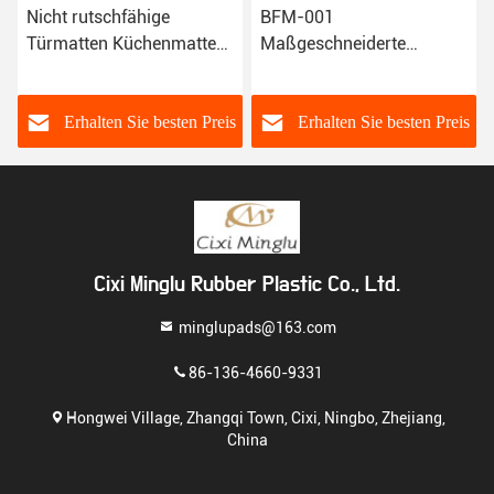
BFM-001
OEM-Entwurf
Maßgeschneiderte
Schiebefeste Gummi
Karikatur-Hunde-Rubber-
Türmatten Küche Bad
Rutschfeste-
Bodenmatten Rezeption
Badbodenmatte
Matten
s
Erhalten Sie besten Preis
Erhalten Sie besten Preis
Cixi Minglu Rubber Plastic Co., Ltd.
minglupads@163.com
86-136-4660-9331
Hongwei Village, Zhangqi Town, Cixi, Ningbo, Zhejiang,
China