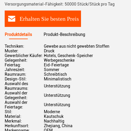
Versorgungsmaterial-Fähigkeit: 50000 Stück/Stück pro Tag
Erhalten Sie besten Preis
Produktdetails
Produkt-Beschreibung
Techniken:
Gewebe aus nicht gewebten Stoffen
Muster:
Druck
Gewerblicher Käufer:
Hotels, Geschenk-Speicher
Gelegenheit:
Werbegeschenke
Feiertag:
Eid-Feiertage
Jahreszeit:
Sommer
Raumraum:
Schreibtisch
Design-Stil:
Minimalistisch
Auswahl des
Unterstützung
Raumraums:
Auswahl der
Unterstützung
Gelegenheit:
Auswahl der
Unterstützung
Feiertage:
Stil:
Moderne
Material:
Kautschuk
Merkmal:
Nachhaltig
Herkunftsort:
Zhejiang, China
Markenname:
OEM