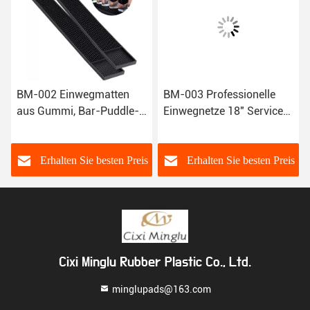
BM-002 Einwegmatten
BM-003 Professionelle
aus Gummi, Bar-Puddle-
Einwegnetze 18" Service
Matten, Restaurant
Gummi Matte X12 Bar
Bierbar
s
Erhalten Sie besten Preis
Erhalten Sie besten Preis
Cixi Minglu Rubber Plastic Co., Ltd.
minglupads@163.com