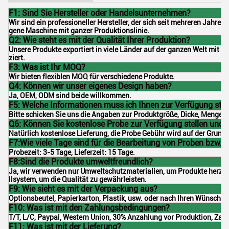
F1: Sind Sie Hersteller oder Handelsunternehmen?
Wir sind ein professioneller Hersteller, der sich seit mehreren Jahren
gene Maschine mit ganzer Produktionslinie.
Q2: Wie steht es mit der Qualität Ihrer Produktion?
Unsere Produkte exportiert in viele Länder auf der ganzen Welt mit 
ziert.
F3: Was ist Ihr MOQ?
Wir bieten flexiblen MOQ für verschiedene Produkte.
Q4: Können wir unser eigenes Design haben?
Ja, OEM, ODM sind beide willkommen.
F5: Welche Informationen muss ich Ihnen zur Verfügung stel
Bitte schicken Sie uns die Angaben zur Produktgröße, Dicke, Menge, M
Q6: Können Sie kostenlose Probe zur Verfügung stellen und
Natürlich kostenlose Lieferung, die Probe Gebühr wird auf der Grund
F7:Wie viele Tage sind für die Bearbeitung von Proben bzw. 
Probezeit: 3-5 Tage, Lieferzeit: 15 Tage.
F8:Sind die Produkte umweltfreundlich?
Ja, wir verwenden nur Umweltschutzmaterialien, um Produkte herzust
llsystem, um die Qualität zu gewährleisten.
F9: Wie sieht es mit der Verpackung aus?
Optionsbeutel, Papierkarton, Plastik, usw. oder nach Ihren Wünschen
F10: Was ist mit den Zahlungsbedingungen?
T/T, L/C, Paypal, Western Union, 30% Anzahlung vor Produktion, Zah
F11: Was ist mit der Lieferung?