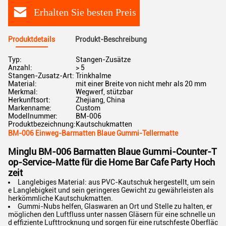
Erhalten Sie besten Preis
Produktdetails
Produkt-Beschreibung
Typ:
Stangen-Zusätze
Anzahl:
> 5
Stangen-Zusatz-Art:
Trinkhalme
Material:
mit einer Breite von nicht mehr als 20 mm
Merkmal:
Wegwerf, stützbar
Herkunftsort:
Zhejiang, China
Markenname:
Custom
Modellnummer:
BM-006
Produktbezeichnung:
Kautschukmatten
BM-006 Einweg-Barmatten Blaue Gummi-Tellermatte
Minglu BM-006 Barmatten Blaue Gummi-Counter-T
op-Service-Matte für die Home Bar Cafe Party Hoch
zeit
Langlebiges Material: aus PVC-Kautschuk hergestellt, um sein
e Langlebigkeit und sein geringeres Gewicht zu gewährleisten als
herkömmliche Kautschukmatten.
Gummi-Nubs helfen, Glaswaren an Ort und Stelle zu halten, er
möglichen den Luftfluss unter nassen Gläsern für eine schnelle un
d effiziente Lufttrocknung und sorgen für eine rutschfeste Oberfläc