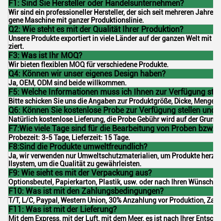
F1: Sind Sie Hersteller oder Handelsunternehmen?
Wir sind ein professioneller Hersteller, der sich seit mehreren Jahren
gene Maschine mit ganzer Produktionslinie.
Q2: Wie steht es mit der Qualität Ihrer Produktion?
Unsere Produkte exportiert in viele Länder auf der ganzen Welt mit 
ziert.
F3: Was ist Ihr MOQ?
Wir bieten flexiblen MOQ für verschiedene Produkte.
Q4: Können wir unser eigenes Design haben?
Ja, OEM, ODM sind beide willkommen.
F5: Welche Informationen muss ich Ihnen zur Verfügung stel
Bitte schicken Sie uns die Angaben zur Produktgröße, Dicke, Menge, M
Q6: Können Sie kostenlose Probe zur Verfügung stellen und
Natürlich kostenlose Lieferung, die Probe Gebühr wird auf der Grund
F7:Wie viele Tage sind für die Bearbeitung von Proben bzw. 
Probezeit: 3-5 Tage, Lieferzeit: 15 Tage.
F8:Sind die Produkte umweltfreundlich?
Ja, wir verwenden nur Umweltschutzmaterialien, um Produkte herzust
llsystem, um die Qualität zu gewährleisten.
F9: Wie sieht es mit der Verpackung aus?
Optionsbeutel, Papierkarton, Plastik, usw. oder nach Ihren Wünschen
F10: Was ist mit den Zahlungsbedingungen?
T/T, L/C, Paypal, Western Union, 30% Anzahlung vor Produktion, Zah
F11: Was ist mit der Lieferung?
Mit dem Express, mit der Luft, mit dem Meer, es ist nach Ihrer Entsch