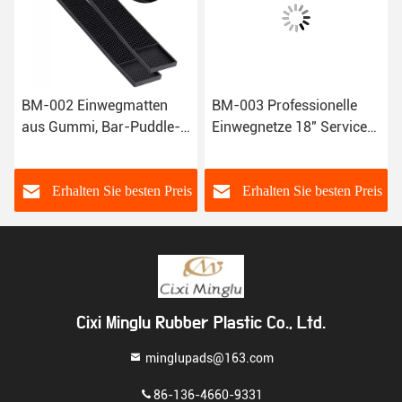
BM-002 Einwegmatten
BM-003 Professionelle
aus Gummi, Bar-Puddle-
Einwegnetze 18" Service
Matten, Restaurant
Gummi Matte X12 Bar
Bierbar
s
Erhalten Sie besten Preis
Erhalten Sie besten Preis
Cixi Minglu Rubber Plastic Co., Ltd.
minglupads@163.com
86-136-4660-9331