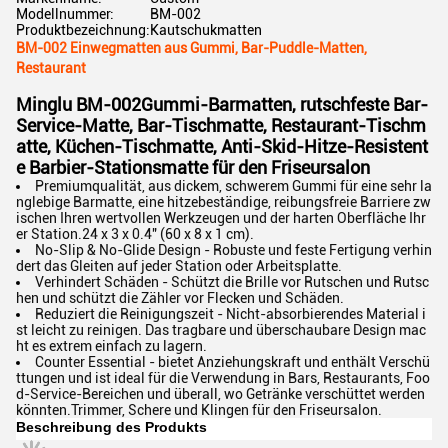
Modellnummer:
BM-002
Produktbezeichnung:
Kautschukmatten
BM-002 Einwegmatten aus Gummi, Bar-Puddle-Matten,
Restaurant
Minglu BM-002
Gummi-Barmatten, rutschfeste Bar-
Service-Matte, Bar-Tischmatte, Restaurant-Tischm
atte, Küchen-Tischmatte, Anti-Skid-Hitze-Resistent
e Barbier-Stationsmatte für den Friseursalon
Premiumqualität, aus dickem, schwerem Gummi für eine sehr la
nglebige Barmatte, eine hitzebeständige, reibungsfreie Barriere zw
ischen Ihren wertvollen Werkzeugen und der harten Oberfläche Ihr
er Station.24 x 3 x 0.4" (60 x 8 x 1 cm).
No-Slip & No-Glide Design - Robuste und feste Fertigung verhin
dert das Gleiten auf jeder Station oder Arbeitsplatte.
Verhindert Schäden - Schützt die Brille vor Rutschen und Rutsc
hen und schützt die Zähler vor Flecken und Schäden.
Reduziert die Reinigungszeit - Nicht-absorbierendes Material i
st leicht zu reinigen. Das tragbare und überschaubare Design mac
ht es extrem einfach zu lagern.
Counter Essential - bietet Anziehungskraft und enthält Verschü
ttungen und ist ideal für die Verwendung in Bars, Restaurants, Foo
d-Service-Bereichen und überall, wo Getränke verschüttet werden
könnten.Trimmer, Schere und Klingen für den Friseursalon.
Beschreibung des Produkts