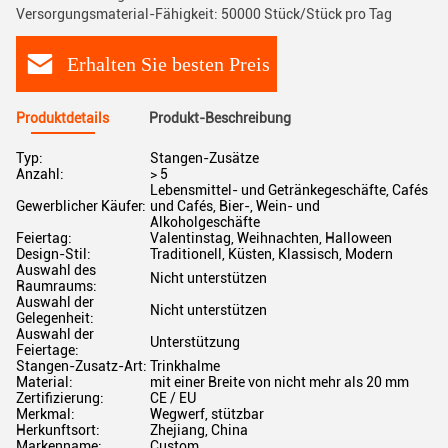
Versorgungsmaterial-Fähigkeit: 50000 Stück/Stück pro Tag
Erhalten Sie besten Preis
Produktdetails
Produkt-Beschreibung
Typ:
Stangen-Zusätze
Anzahl:
> 5
Lebensmittel- und Getränkegeschäfte, Cafés
Gewerblicher Käufer:
und Cafés, Bier-, Wein- und
Alkoholgeschäfte
Feiertag:
Valentinstag, Weihnachten, Halloween
Design-Stil:
Traditionell, Küsten, Klassisch, Modern
Auswahl des
Nicht unterstützen
Raumraums:
Auswahl der
Nicht unterstützen
Gelegenheit:
Auswahl der
Unterstützung
Feiertage:
Stangen-Zusatz-Art:
Trinkhalme
Material:
mit einer Breite von nicht mehr als 20 mm
Zertifizierung:
CE / EU
Merkmal:
Wegwerf, stützbar
Herkunftsort:
Zhejiang, China
Markenname:
Custom