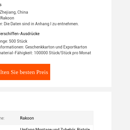
s
 Zhejiang, China
 Rakoon
 Die Daten sind in Anhang I zu entnehmen.
Verschiffen-Ausdrücke
nge: 500 Stück
nformationen: Geschenkkarton und Exportkarton
aterial-Fähigkeit: 100000 Stück/Stück pro Monat
lten Sie besten Preis
me:
Rakoon
Umfang Montage und Zubehör, Pistole