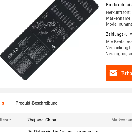
Produktdetail
Herkunftsort:
Markenname:
Modellnummer:
Zahlungs-u. 
Min Bestellme
Verpackung I
Versorgungsm
Erha
ls
Produkt-Beschreibung
tsort:
Zhejiang, China
Markenna
Die Daten sind in Anhang I zu entnehm