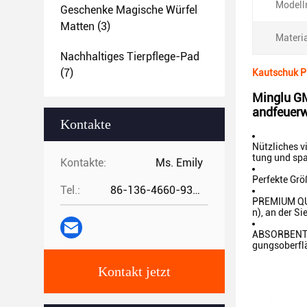
Modell
Geschenke Magische Würfel
Matten
(3)
Materia
Nachhaltiges Tierpflege-Pad
(7)
Kautschuk Pi
Minglu G
andfeuerw
Kontakte
Nützliches v
tung und spa
Kontakte:
Ms. Emily
Perfekte Grö
Tel.:
86-136-4660-9331
PREMIUM QUAL
n), an der Si
ABSORBENT - 
gungsoberflä
Kontakt jetzt