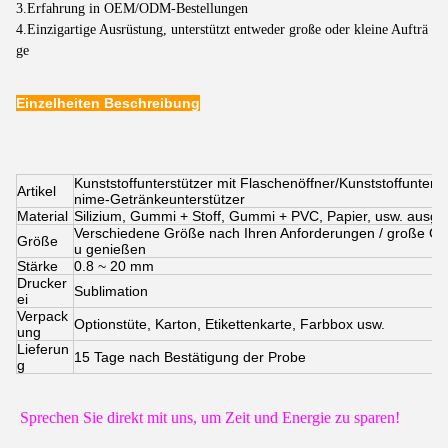
3.Erfahrung in OEM/ODM-Bestellungen
4.Einzigartige Ausrüstung, unterstützt entweder große oder kleine Aufträ
ge
Einzelheiten Beschreibung
Kunststoffunterstützer mit Flaschenöffner/Kunststoffunters
Artikel
nime-Getränkeunterstützer
Material
Silizium, Gummi + Stoff, Gummi + PVC, Papier, usw. ausg
Verschiedene Größe nach Ihren Anforderungen / große Größe
Größe
u genießen
Stärke
0.8 ~ 20 mm
Drucker
Sublimation
ei
Verpack
Optionstüte, Karton, Etikettenkarte, Farbbox usw.
ung
Lieferun
15 Tage nach Bestätigung der Probe
g
Sprechen Sie direkt mit uns, um Zeit und Energie zu sparen!