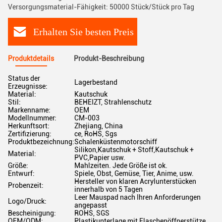
Versorgungsmaterial-Fähigkeit: 50000 Stück/Stück pro Tag
Erhalten Sie besten Preis
Produktdetails
Produkt-Beschreibung
Status der
Lagerbestand
Erzeugnisse:
Material:
Kautschuk
Stil:
BEHEIZT, Strahlenschutz
Markenname:
OEM
Modellnummer:
CM-003
Herkunftsort:
Zhejiang, China
Zertifizierung:
ce, RoHS, Sgs
Produktbezeichnung:
Schalenküstenmotorschiff
Silikon,Kautschuk + Stoff,Kautschuk +
Material:
PVC,Papier usw.
Größe:
Mahlzeiten. Jede Größe ist ok.
Entwurf:
Spiele, Obst, Gemüse, Tier, Anime, usw.
Hersteller von klaren Acrylunterstücken
Probenzeit:
innerhalb von 5 Tagen
Leer Mauspad nach Ihren Anforderungen
Logo/Druck:
angepasst
Bescheinigung:
ROHS, SGS
OEM/ODM:
Plastikunterlage mit Flaschenöffnerstütze