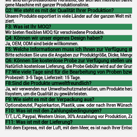
gene Maschine mit ganzer Produktionslinie.
Q2: Wie steht es mit der Qualität Ihrer Produktion?
Unsere Produkte exportiert in viele Länder auf der ganzen Welt mit 
ziert.
F3: Was ist Ihr MOQ?
Wir bieten flexiblen MOQ für verschiedene Produkte.
Q4: Können wir unser eigenes Design haben?
Ja, OEM, ODM sind beide willkommen.
F5: Welche Informationen muss ich Ihnen zur Verfügung stel
Bitte schicken Sie uns die Angaben zur Produktgröße, Dicke, Menge, M
Q6: Können Sie kostenlose Probe zur Verfügung stellen und
Natürlich kostenlose Lieferung, die Probe Gebühr wird auf der Grund
F7:Wie viele Tage sind für die Bearbeitung von Proben bzw. 
Probezeit: 3-5 Tage, Lieferzeit: 15 Tage.
F8:Sind die Produkte umweltfreundlich?
Ja, wir verwenden nur Umweltschutzmaterialien, um Produkte herzust
llsystem, um die Qualität zu gewährleisten.
F9: Wie sieht es mit der Verpackung aus?
Optionsbeutel, Papierkarton, Plastik, usw. oder nach Ihren Wünschen
F10: Was ist mit den Zahlungsbedingungen?
T/T, L/C, Paypal, Western Union, 30% Anzahlung vor Produktion, Zah
F11: Was ist mit der Lieferung?
Mit dem Express, mit der Luft, mit dem Meer, es ist nach Ihrer Entsch