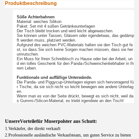
Produktbeschreibung
Süße Achterbahnen
Material: weiches Silikon
Paket: Set mit 4 süßen Getränkeunterlagen
Der Tisch bleibt trocken und wird leicht abgewaschen.
Sie können unter Tassen, Gläsern oder irgendetwas, das gedämp
ft werden muss, platziert werden.
Aufgrund des weichen PVC-Materials halten sie den Tisch gut fe
st, so dass Sie sich keine Sorgen machen müssen, dass sie her
umrutschen.
Ein Muss für Ihren Schreibtisch zu Hause oder bei der Arbeit, un
d ein tolles Geschenk für den Panda-/Schweinchenliebhaber in Ih
rem Leben.
Funktionale und auffällige Unterwände.
Die Panda- und Piggycup-Unterlagen eignen sich hervorragend fü
r Tische, da sie sich nicht so leicht bewegen wie andere Unterlag
en.
Wenn man es von der Seite drückt, bewegt es sich nicht, weil da
s Gummi-/Silicon-Material, es klebt irgendwie an den Tisch!
Unsere
Vorteile
für Muserpolster aus Schutt:
1.Verkäufer, der direkt verkauft
2.Professionelle ausländische Verkaufsteam, um guten Service zu bieten